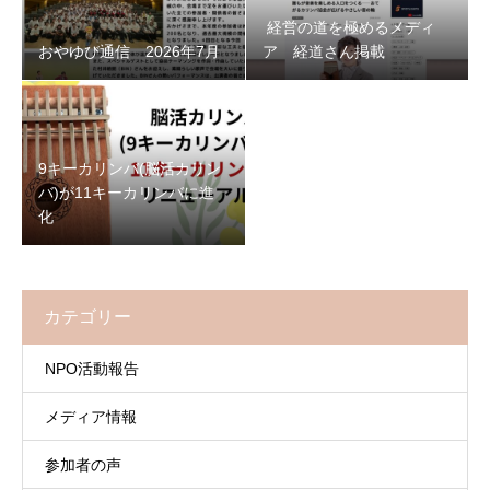
経営の道を極めるメディ
おやゆび通信 2026年7月
ア 経道さん掲載
9キーカリンバ(脳活カリン
バ)が11キーカリンバに進
化
カテゴリー
NPO活動報告
メディア情報
参加者の声