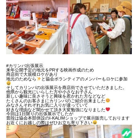
#カリンバ出張展示
来年公開予定の地元をPRする映画作成のため
商店街で大規模ロケがあり
地元のためなら
と協会ボランティアのメンバーもロケに参加
そしてカリンバの出張展示を商店街でさせていただきました。
他県から観光にいらした方や小さなお子さん
新しい趣味に良さそうと興味を惹かれた方などなど
たくさんのお客さまにカリンバのご紹介出来ました
みなさんそれぞれお気に入りが違っていて
好きな理由など聞かせて頂き大変勉強になりました
今回は1日限りの出張展示でしたが
普段は協会本部併設のI-KALIMショップで展示販売しております
お近くにお越しの際はぜひお立ち寄り下さい