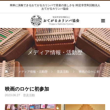
簡単に演奏できるおてがるカリンバで音楽の楽しさを |特定非営利活動法人
おてがるカリンバ協会
メディア情報・活動歴
メディア情報・活動歴
普及活動
映画のロケに初参加
映画のロケに初参加
2023.06.27
普及活動