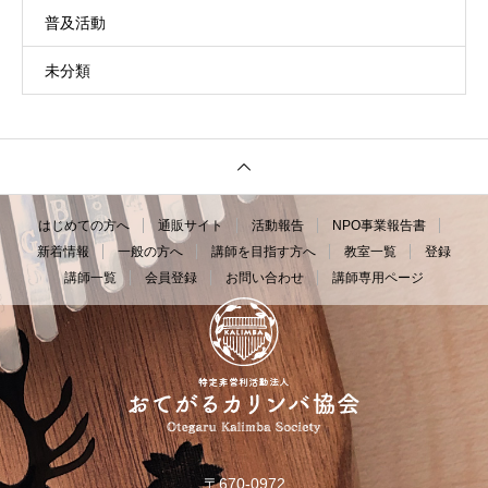
普及活動
未分類
はじめての方へ
通販サイト
活動報告
NPO事業報告書
新着情報
一般の方へ
講師を目指す方へ
教室一覧
登録
講師一覧
会員登録
お問い合わせ
講師専用ページ
〒670-0972