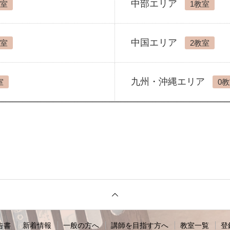
中部エリア
教室
1教室
中国エリア
教室
2教室
九州・沖縄エリア
室
0
告書
新着情報
一般の方へ
講師を目指す方へ
教室一覧
登