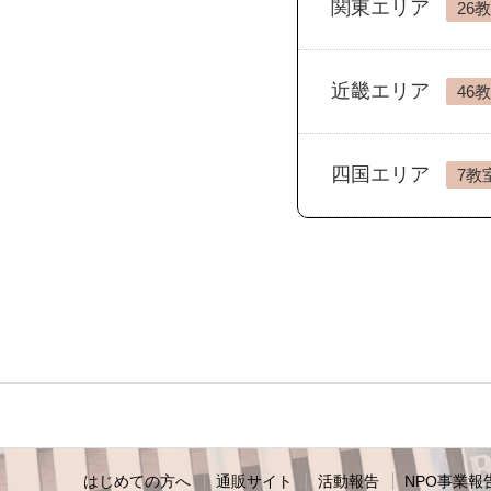
関東エリア
26
近畿エリア
46
四国エリア
7教
はじめての方へ
通販サイト
活動報告
NPO事業報