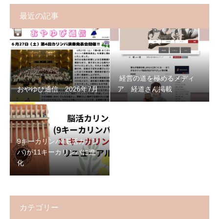
最近の記事
経営の道を極めるメディ
おやゆび通信 2026年7月
ア 経道さん掲載
9キーカリンバ(脳活カリン
バ)が11キーカリンバに進
化
カテゴリー