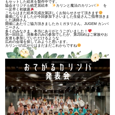
もセットした絵本を製作中です。
協会オリジナル紙芝居絵本
カリンと魔法のカリンバ
を
一足早く初披露
こちらはまた絵本完成次第詳しくお知らせさせて頂きます
最後になりましたが今回参加下さいました生徒さんご指導頂きま
した講師さん
開催にあたりご協力頂きましたカミガタリさん、JUGEM カンパ
ニーさん
多くのみなさま、本当にありがとうございました！
第一回目は、演奏者のみの参加でしたが、第2回めはご家族やお
友達も参加していただけるような
広めの会場を探してみようと思います。
カリンバの広がりはまだまだこれからですね