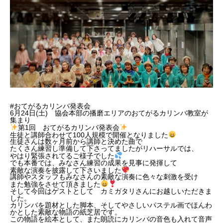
#おてがるカリンバ発表会
6月24日(土) 協会本部の播磨エリアのおてがるカリンバ教室が
集まり
第1回 おてがるカリンバ発表会
生徒と講師合わせて100人規模で開催となりました
生徒さんは数ヶ月前から講師と決めた曲で
たくさん練習し準備して下さってましたがリハーサルでは、
やはり緊張されてるご様子でした
でも本番では、みなさん練習の成果を見事に発揮して
素敵な演奏を披露して下さいました
講師やスタッフもみなさんの素敵な演奏に色々な刺激を受け
また勉強をさせて頂きました
そして今回はゲストとして カミガタリさんにお越しいただきま
した。
カリンバを題材とした脚本、そしてやさしいパステル画でほんわ
かとした素敵な物語の紙芝居です。
この物語を絵本として、また朗読にカリンバの音色も入れて音声