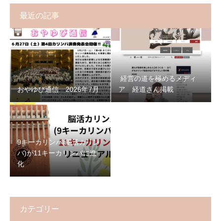
最近の記事
経営の道を極めるメディ
おやゆび通信 2026年7月
ア 経道さん掲載
9キーカリンバ(脳活カリン
バ)が11キーカリンバに進
化
カテゴリー