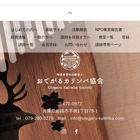
はじめての方へ
通販サイト
活動報告
NPO事業報告書
新着情報
一般の方へ
講師を目指す方へ
教室一覧
登録
講師一覧
会員登録
お問い合わせ
講師専用ページ
〒670-0972
兵庫県姫路市手柄1丁目78-1
tel：079-280-3270 mail：
info@otegaru-kalimba.com