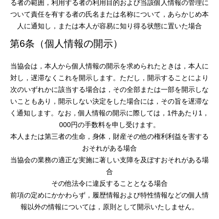
る者の範囲，利用する者の利用目的および当該個人情報の管理に
ついて責任を有する者の氏名または名称について，あらかじめ本
人に通知し，または本人が容易に知り得る状態に置いた場合
第6条（個人情報の開示）
当協会は，本人から個人情報の開示を求められたときは，本人に
対し，遅滞なくこれを開示します。ただし，開示することにより
次のいずれかに該当する場合は，その全部または一部を開示しな
いこともあり，開示しない決定をした場合には，その旨を遅滞な
く通知します。なお，個人情報の開示に際しては，1件あたり1，
000円の手数料を申し受けます。
本人または第三者の生命，身体，財産その他の権利利益を害する
おそれがある場合
当協会の業務の適正な実施に著しい支障を及ぼすおそれがある場
合
その他法令に違反することとなる場合
前項の定めにかかわらず，履歴情報および特性情報などの個人情
報以外の情報については，原則として開示いたしません。