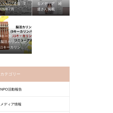
おやゆび通信 2
るメディア 経
026年7月
道さん掲載
9キーカリンバ
(脳活カリンバ)が
11キーカリンバ
に進化
カテゴリー
NPO活動報告
メディア情報