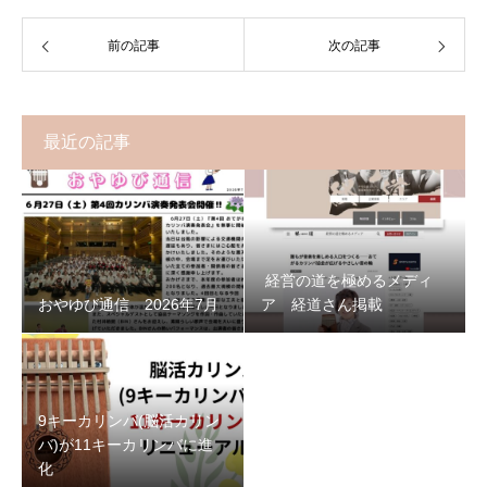
前の記事
次の記事
最近の記事
経営の道を極めるメディ
おやゆび通信 2026年7月
ア 経道さん掲載
9キーカリンバ(脳活カリン
バ)が11キーカリンバに進
化