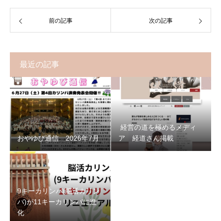
前の記事
次の記事
最近の記事
経営の道を極めるメディ
おやゆび通信 2026年7月
ア 経道さん掲載
9キーカリンバ(脳活カリン
バ)が11キーカリンバに進
化