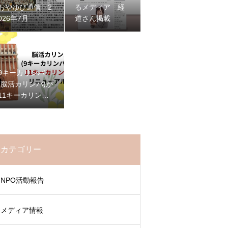
おやゆび通信 2
るメディア 経
026年7月
道さん掲載
9キーカリンバ
(脳活カリンバ)が
11キーカリンバ
に進化
カテゴリー
NPO活動報告
メディア情報