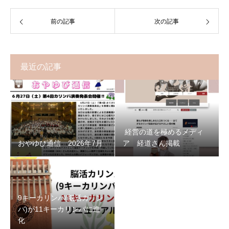
前の記事
次の記事
最近の記事
経営の道を極めるメディ
おやゆび通信 2026年7月
ア 経道さん掲載
9キーカリンバ(脳活カリン
バ)が11キーカリンバに進
化