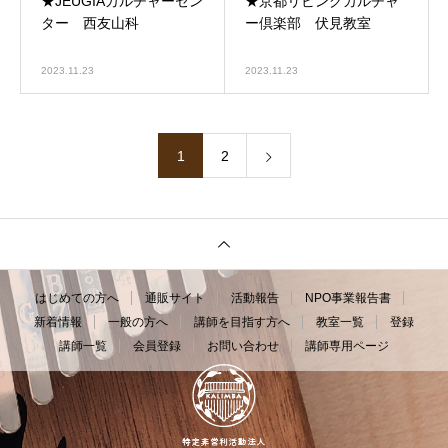
★JEUGIAカルチャーセン
★京都リビングカルチャ
ター 西友山科
ー倶楽部 伏見教室
2023.11.23
2023.11.23
1
2
はじめての方へ
通販サイト
活動報告
NPO事業報告書
新着情報
一般の方へ
講師を目指す方へ
教室一覧
登録
講師一覧
会員登録
お問い合わせ
講師専用ページ