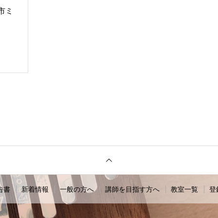
市ミ
告書
新着情報
一般の方へ
講師を目指す方へ
教室一覧
登