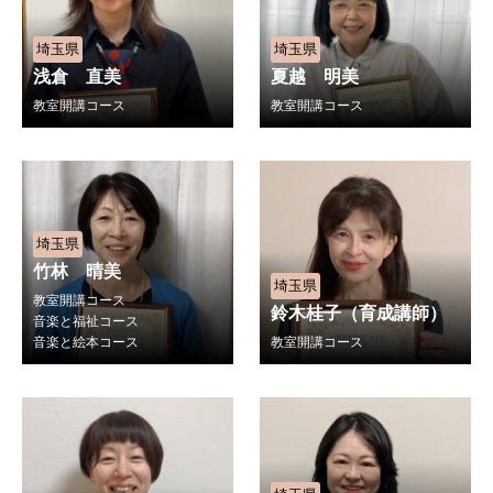
埼玉県
埼玉県
浅倉 直美
夏越 明美
教室開講コース
教室開講コース
埼玉県
竹林 晴美
埼玉県
教室開講コース
鈴木桂子（育成講師）
音楽と福祉コース
音楽と絵本コース
教室開講コース