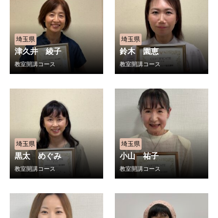
埼玉県
埼玉県
津久井 綾子
鈴木 園恵
教室開講コース
教室開講コース
埼玉県
埼玉県
黒太 めぐみ
小山 祐子
教室開講コース
教室開講コース