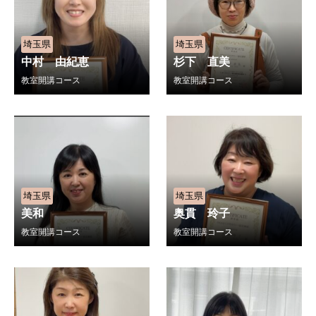
埼玉県
埼玉県
中村 由紀恵
杉下 直美
教室開講コース
教室開講コース
埼玉県
埼玉県
美和
奥貫 玲子
教室開講コース
教室開講コース