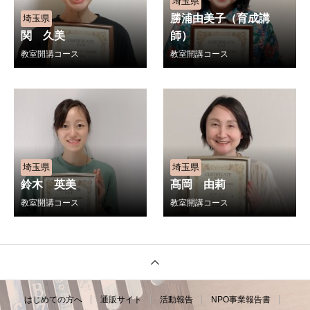
埼玉県
勝浦由美子（育成講
埼玉県
関 久美
師）
教室開講コース
教室開講コース
埼玉県
埼玉県
鈴木 英美
髙岡 由莉
教室開講コース
教室開講コース
はじめての方へ
通販サイト
活動報告
NPO事業報告書