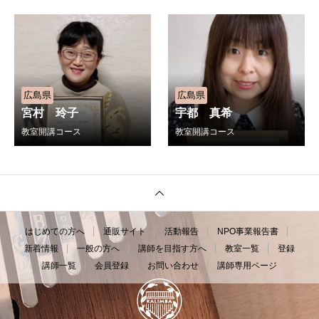
広島県
広島県
宮村 玲子
宇都 真希
教室開講コース
教室開講コース
はじめての方へ
通販サイト
活動報告
NPO事業報告書
新着情報
一般の方へ
講師を目指す方へ
教室一覧
登録
講師一覧
会員登録
お問い合わせ
講師専用ページ