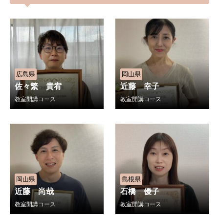
広島県
岡山県
佐々繁 貴宥
近藤 幸子
教室開講コース
教室開講コース
岡山県
島根県
近藤 尚哉
石橋 優子
教室開講コース
教室開講コース