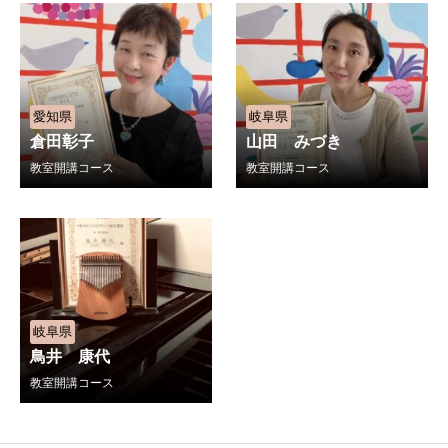
愛知県
岐阜県
倉田彰子
山田 みづき
教室開講コース
教室開講コース
岐阜県
鳥井 康代
教室開講コース