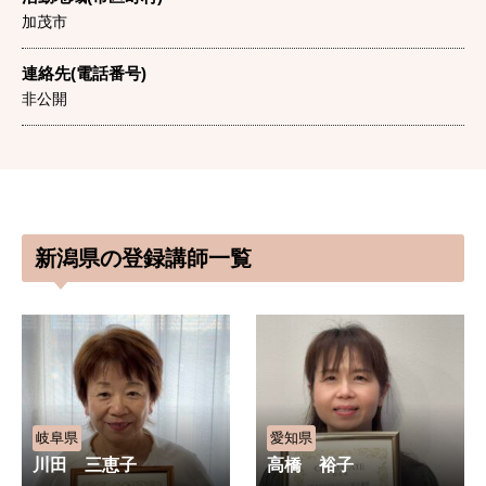
加茂市
連絡先(電話番号)
非公開
新潟県の登録講師一覧
岐阜県
愛知県
川田 三恵子
高橋 裕子