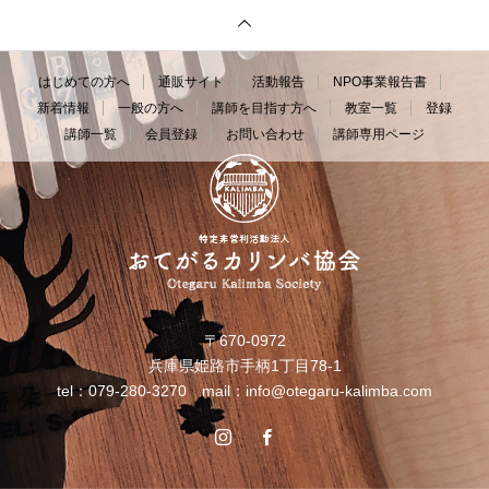
はじめての方へ
通販サイト
活動報告
NPO事業報告書
新着情報
一般の方へ
講師を目指す方へ
教室一覧
登録
講師一覧
会員登録
お問い合わせ
講師専用ページ
〒670-0972
兵庫県姫路市手柄1丁目78-1
tel：079-280-3270 mail：
info@otegaru-kalimba.com