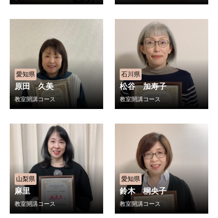
愛知県
石川県
原田 久美
松谷 加寿子
教室開講コース
教室開講コース
山梨県
愛知県
麻里
鈴木 桐央子
教室開講コース
教室開講コース