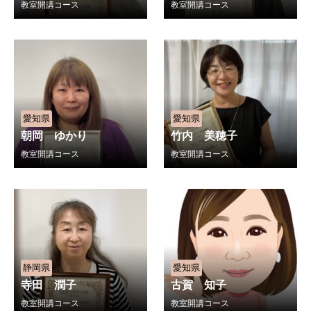
教室開講コース
教室開講コース
愛知県
愛知県
朝岡 ゆかり
竹内 美穂子
教室開講コース
教室開講コース
静岡県
愛知県
寺田 潤子
古賀 知子
教室開講コース
教室開講コース