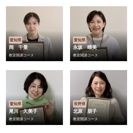
愛知県
愛知県
岡 千景
永坂 晴美
教室開講コース
教室開講コース
愛知県
長野県
尾川 久美子
北原 朋子
教室開講コース
教室開講コース