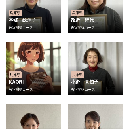
兵庫県
兵庫県
本郷 絵津子
改野 睦代
教室開講コース
教室開講コース
兵庫県
兵庫県
KAORI
小野 真知子
教室開講コース
教室開講コース