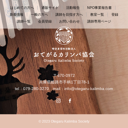
はじめての方へ
通販サイト
活動報告
NPO事業報告書
新着情報
一般の方へ
講師を目指す方へ
教室一覧
登録
講師一覧
会員登録
お問い合わせ
講師専用ページ
〒670-0972
兵庫県姫路市手柄1丁目78-1
tel：079-280-3270 mail：
info@otegaru-kalimba.com
© 2023 Otegaru Kalimba Society