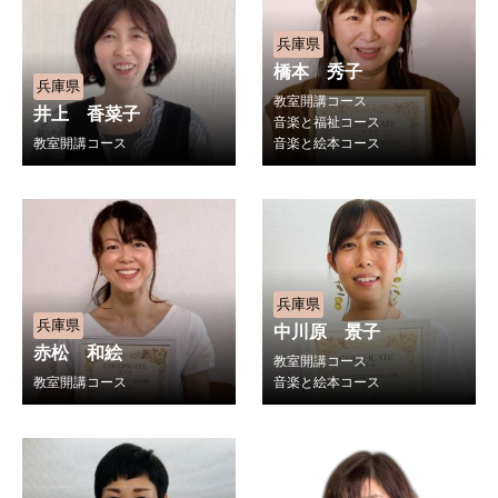
兵庫県
橋本 秀子
兵庫県
教室開講コース
井上 香菜子
音楽と福祉コース
教室開講コース
音楽と絵本コース
兵庫県
兵庫県
中川原 景子
赤松 和絵
教室開講コース
教室開講コース
音楽と絵本コース