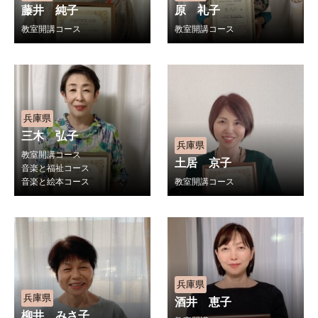
藤井 純子
原 礼子
教室開講コース
教室開講コース
兵庫県
三木 弘子
兵庫県
教室開講コース
土居 京子
音楽と福祉コース
音楽と絵本コース
教室開講コース
兵庫県
兵庫県
酒井 恵子
柳井 みさ子