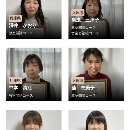
兵庫県
兵庫県
廣瀬 三津子
淺井 かおり
教室開講コース
教室開講コース
音楽と福祉コース
兵庫県
兵庫県
中本 清江
藤 恵美子
教室開講コース
教室開講コース