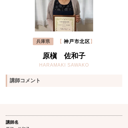
【
神戸市北区
】
兵庫県
原槇 佐和子
HARAMAKI SAWAKO
講師コメント
講師名