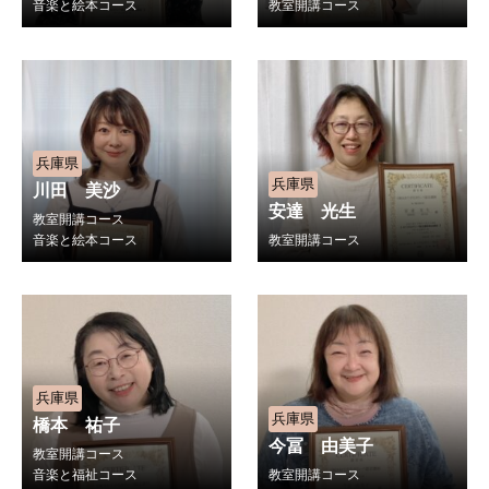
音楽と絵本コース
教室開講コース
兵庫県
兵庫県
川田 美沙
安達 光生
教室開講コース
音楽と絵本コース
教室開講コース
兵庫県
兵庫県
橋本 祐子
今冨 由美子
教室開講コース
音楽と福祉コース
教室開講コース