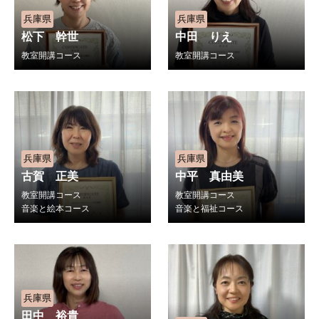
兵庫県
兵庫県
松下 幹世
中田 りえ
教室開講コース
教室開講コース
兵庫県
兵庫県
古賀 正美
中平 真由美
教室開講コース
教室開講コース
音楽と絵本コース
音楽と福祉コース
兵庫県
田中 裕貴