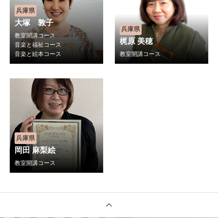
兵庫県
大塚 敦子
兵庫県
教室開講コース
梶原 美穂
音楽と福祉コース
音楽と絵本コース
教室開講コース
兵庫県
岡田 麻梨絵
教室開講コース