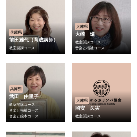
兵庫県
兵庫県
大崎 環
前田雅代（育成講師）
教室開講コース
教室開講コース
音楽と福祉コース
兵庫県
武田 由里子
兵庫県
教室開講コース
岡安 久実
音楽と福祉コース
音楽と絵本コース
教室開講コース