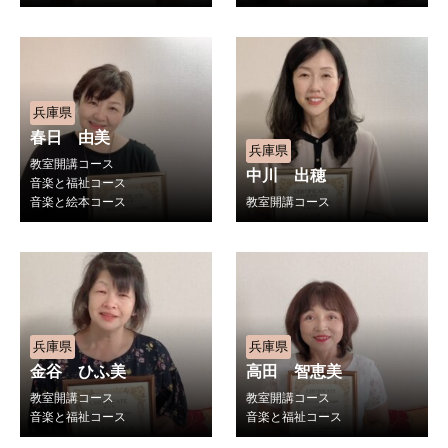
兵庫県
春日 由美
兵庫県
教室開講コース
中川 出穂
音楽と福祉コース
音楽と絵本コース
教室開講コース
兵庫県
兵庫県
金谷 ひふ美
高田 智恵美
教室開講コース
教室開講コース
音楽と福祉コース
音楽と福祉コース