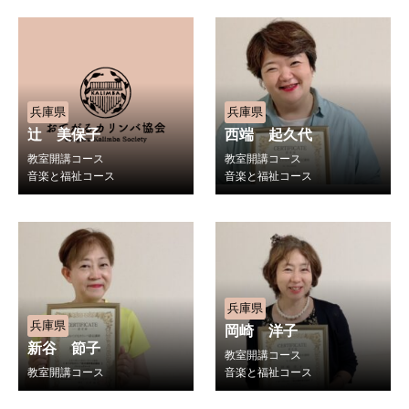
兵庫県
兵庫県
辻 美保子
西端 起久代
教室開講コース
教室開講コース
音楽と福祉コース
音楽と福祉コース
兵庫県
兵庫県
岡崎 洋子
新谷 節子
教室開講コース
教室開講コース
音楽と福祉コース