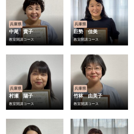
兵庫県
兵庫県
中尾 貴子
巨勢 佳美
教室開講コース
教室開講コース
兵庫県
兵庫県
村瀬 陽子
竹林 由美子
教室開講コース
教室開講コース