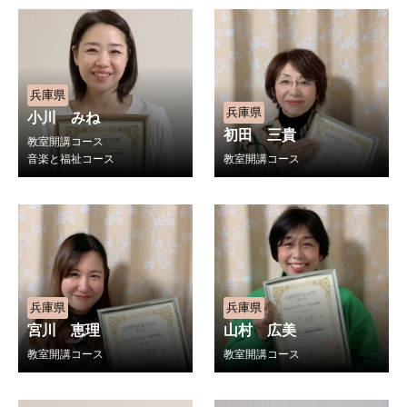
兵庫県
兵庫県
小川 みね
初田 三貴
教室開講コース
音楽と福祉コース
教室開講コース
兵庫県
兵庫県
宮川 恵理
山村 広美
教室開講コース
教室開講コース