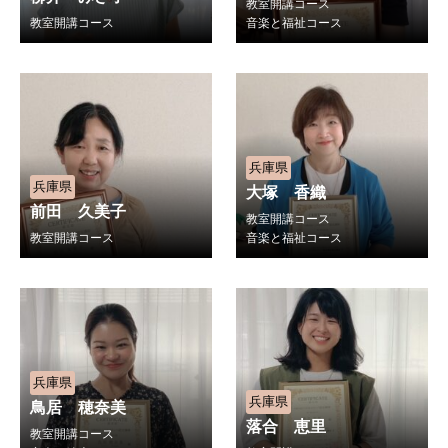
教室開講コース
教室開講コース
音楽と福祉コース
兵庫県
兵庫県
大塚 香織
前田 久美子
教室開講コース
教室開講コース
音楽と福祉コース
兵庫県
兵庫県
鳥居 穂奈美
落合 恵里
教室開講コース