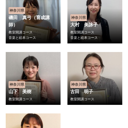
神奈川県
磯田 真弓（育成講
神奈川県
師）
大村 美詠子
教室開講コース
教室開講コース
音楽と絵本コース
音楽と絵本コース
神奈川県
神奈川県
山下 美樹
古田 明子
教室開講コース
教室開講コース