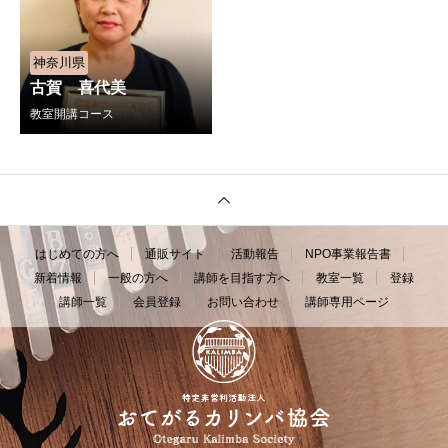
神奈川県
古賀 喜代美
教室開講コース
はじめての方へ
通販サイト
活動報告
NPO事業報告書
新着情報
一般の方へ
講師を目指す方へ
教室一覧
登録
講師一覧
会員登録
お問い合わせ
講師専用ページ