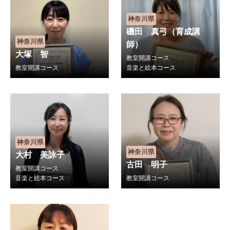
神奈川県
磯田 真弓（育成講
神奈川県
師）
大塚 智
教室開講コース
教室開講コース
音楽と絵本コース
神奈川県
神奈川県
大村 美詠子
古田 明子
教室開講コース
音楽と絵本コース
教室開講コース