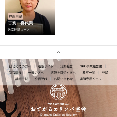
神奈川県
古賀 喜代美
教室開講コース
はじめての方へ
通販サイト
活動報告
NPO事業報告書
新着情報
一般の方へ
講師を目指す方へ
教室一覧
登録
講師一覧
会員登録
お問い合わせ
講師専用ページ