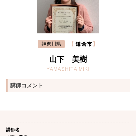
【
鎌倉市
】
神奈川県
山下 美樹
YAMASHITA MIKI
講師コメント
講師名