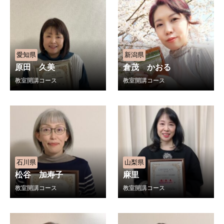
愛知県
新潟県
原田 久美
倉茂 かおる
教室開講コース
教室開講コース
石川県
山梨県
松谷 加寿子
麻里
教室開講コース
教室開講コース