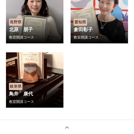
長野県
愛知県
北原 朋子
倉田彰子
教室開講コース
教室開講コース
岐阜県
鳥井 康代
教室開講コース