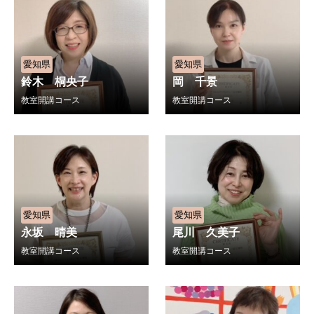
愛知県
愛知県
鈴木 桐央子
岡 千景
教室開講コース
教室開講コース
愛知県
愛知県
永坂 晴美
尾川 久美子
教室開講コース
教室開講コース