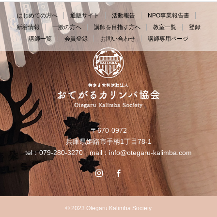
はじめての方へ
通販サイト
活動報告
NPO事業報告書
新着情報
一般の方へ
講師を目指す方へ
教室一覧
登録
講師一覧
会員登録
お問い合わせ
講師専用ページ
〒670-0972
兵庫県姫路市手柄1丁目78-1
tel：079-280-3270 mail：
info@otegaru-kalimba.com
© 2023 Otegaru Kalimba Society