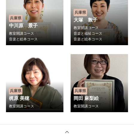
兵庫県
兵庫県
大塚 敦子
中川原 景子
教室開講コース
教室開講コース
音楽と福祉コース
音楽と絵本コース
音楽と絵本コース
兵庫県
兵庫県
梶原 美穂
岡田 麻梨絵
教室開講コース
教室開講コース