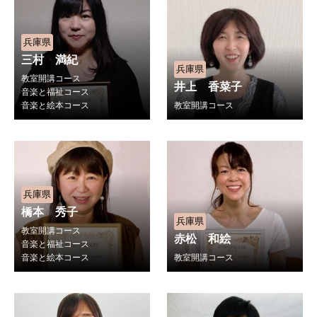
兵庫県
三村 満紀
兵庫県
教室開講コース
井上 香菜子
音楽と福祉コース
音楽と絵本コース
教室開講コース
兵庫県
橋本 秀子
兵庫県
教室開講コース
赤松 和絵
音楽と福祉コース
音楽と絵本コース
教室開講コース