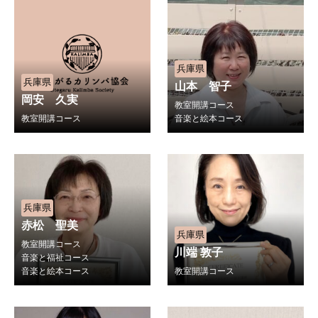
兵庫県
兵庫県
山本 智子
岡安 久実
教室開講コース
教室開講コース
音楽と絵本コース
兵庫県
赤松 聖美
兵庫県
教室開講コース
川端 敦子
音楽と福祉コース
音楽と絵本コース
教室開講コース