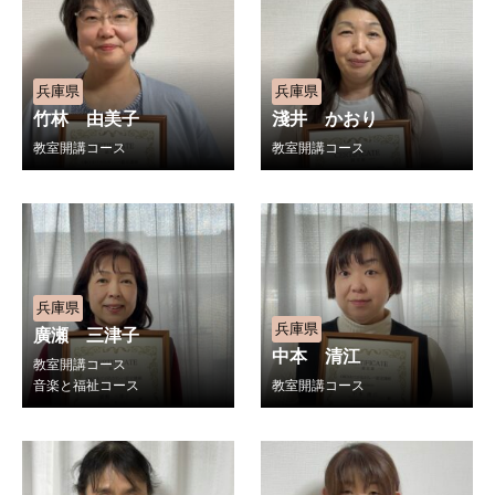
兵庫県
兵庫県
竹林 由美子
淺井 かおり
教室開講コース
教室開講コース
兵庫県
兵庫県
廣瀬 三津子
中本 清江
教室開講コース
音楽と福祉コース
教室開講コース