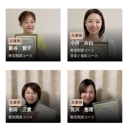
兵庫県
兵庫県
小川 みね
新谷 節子
教室開講コース
教室開講コース
音楽と福祉コース
兵庫県
兵庫県
初田 三貴
宮川 恵理
教室開講コース
教室開講コース