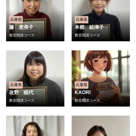
兵庫県
兵庫県
藤 恵美子
本郷 絵津子
教室開講コース
教室開講コース
兵庫県
兵庫県
改野 睦代
KAORI
教室開講コース
教室開講コース