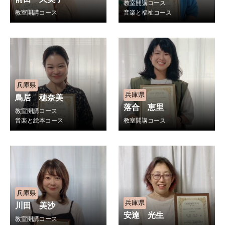
教室開講コース
教室開講コース
音楽と福祉コース
兵庫県
兵庫県
鳥居 穂奈美
落合 恵里
教室開講コース
音楽と絵本コース
教室開講コース
兵庫県
兵庫県
川田 美沙
安達 光生
教室開講コース