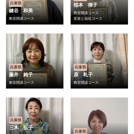
兵庫県
稲本 律子
鍵谷 和美
教室開講コース
教室開講コース
音楽と福祉コース
兵庫県
兵庫県
藤井 純子
原 礼子
教室開講コース
教室開講コース
兵庫県
三木 弘子
兵庫県