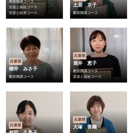
教室開講コース
土居 京子
音楽と福祉コース
音楽と絵本コース
教室開講コース
兵庫県
兵庫県
酒井 恵子
柳井 みさ子
教室開講コース
教室開講コース
音楽と福祉コース
兵庫県
兵庫県
大塚 香織
前田 久美子