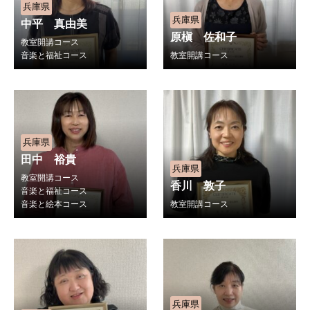
兵庫県
兵庫県
中平 真由美
原槇 佐和子
教室開講コース
音楽と福祉コース
教室開講コース
兵庫県
田中 裕貴
兵庫県
教室開講コース
香川 敦子
音楽と福祉コース
音楽と絵本コース
教室開講コース
兵庫県