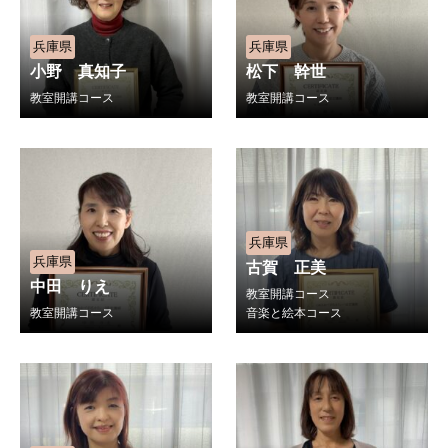
兵庫県
兵庫県
小野 真知子
松下 幹世
教室開講コース
教室開講コース
兵庫県
兵庫県
古賀 正美
中田 りえ
教室開講コース
教室開講コース
音楽と絵本コース