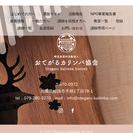
はじめての方へ
通販サイト
活動報告
NPO事業報告書
新着情報
一般の方へ
講師を目指す方へ
教室一覧
登録
講師一覧
会員登録
お問い合わせ
講師専用ページ
〒670-0972
兵庫県姫路市手柄1丁目78-1
tel：079-280-3270 mail：
info@otegaru-kalimba.com
© 2023 Otegaru Kalimba Society