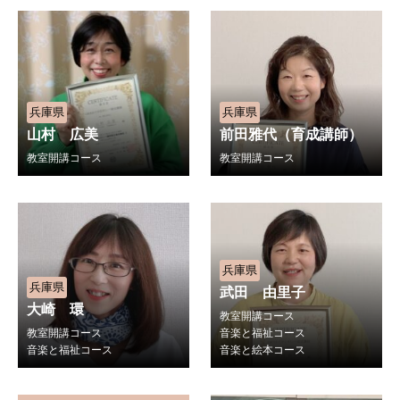
兵庫県
兵庫県
山村 広美
前田雅代（育成講師）
教室開講コース
教室開講コース
兵庫県
兵庫県
武田 由里子
大崎 環
教室開講コース
教室開講コース
音楽と福祉コース
音楽と福祉コース
音楽と絵本コース