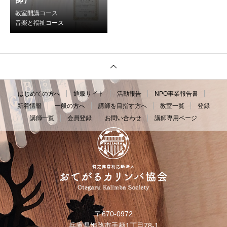
教室開講コース
音楽と福祉コース
はじめての方へ
通販サイト
活動報告
NPO事業報告書
新着情報
一般の方へ
講師を目指す方へ
教室一覧
登録
講師一覧
会員登録
お問い合わせ
講師専用ページ
〒670-0972
兵庫県姫路市手柄1丁目78-1