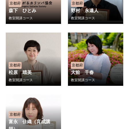
京都府
京都府
森下 ひとみ
野村 永遠人
教室開講コース
教室開講コース
京都府
京都府
松原 晴美
大前 千春
教室開講コース
教室開講コース
京都府
富永 佳織（育成講
師）