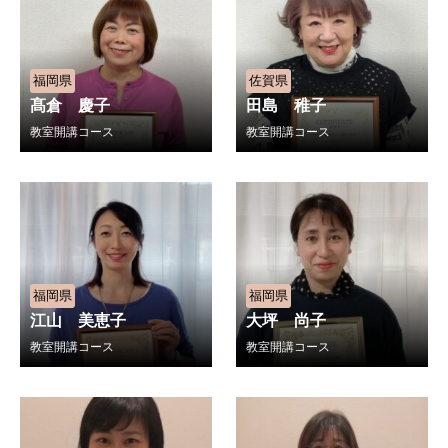
福岡県
佐賀県
髙倉 慶子
田島 稚子
教室開講コース
教室開講コース
福岡県
福岡県
江山 美恵子
大坪 尚子
教室開講コース
教室開講コース