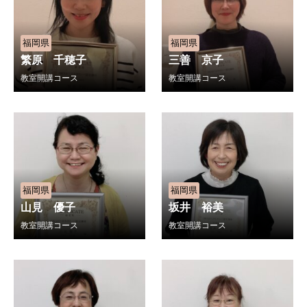
福岡県
福岡県
繁原 千穂子
三善 京子
教室開講コース
教室開講コース
福岡県
福岡県
山見 優子
坂井 裕美
教室開講コース
教室開講コース