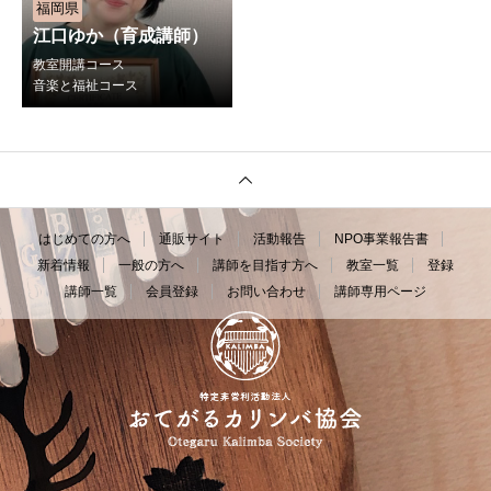
福岡県
江口ゆか（育成講師）
教室開講コース
音楽と福祉コース
はじめての方へ
通販サイト
活動報告
NPO事業報告書
新着情報
一般の方へ
講師を目指す方へ
教室一覧
登録
講師一覧
会員登録
お問い合わせ
講師専用ページ