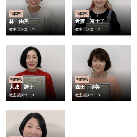
福岡県
福岡県
林 由美
近藤 富士子
教室開講コース
教室開講コース
福岡県
福岡県
大城 詩子
森田 博美
教室開講コース
教室開講コース