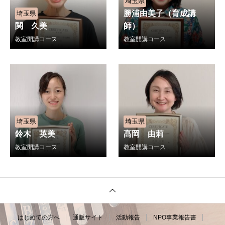
埼玉県
勝浦由美子（育成講
埼玉県
関 久美
師）
教室開講コース
教室開講コース
埼玉県
埼玉県
鈴木 英美
髙岡 由莉
教室開講コース
教室開講コース
はじめての方へ
通販サイト
活動報告
NPO事業報告書