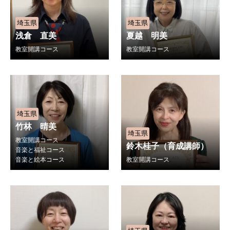
埼玉県
埼玉県
浅倉 直美
夏越 明美
教室開講コース
教室開講コース
埼玉県
竹林 晴美
埼玉県
教室開講コース
鈴木桂子（育成講師）
音楽と福祉コース
音楽と絵本コース
教室開講コース