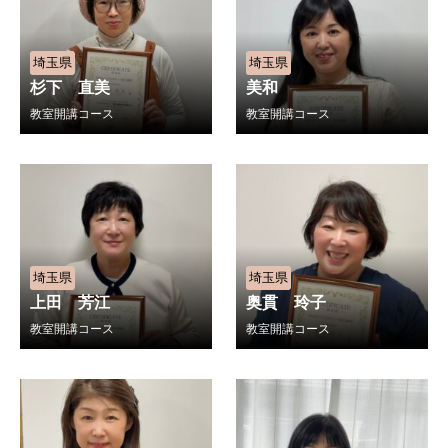
埼玉県
埼玉県
杉下 直美
美和
教室開講コース
教室開講コース
埼玉県
埼玉県
上田 芳江
奥貫 玲子
教室開講コース
教室開講コース