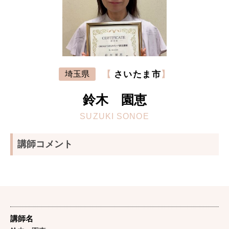
【
さいたま市
】
埼玉県
鈴木 園恵
SUZUKI SONOE
講師コメント
講師名