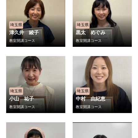
埼玉県
埼玉県
津久井 綾子
黒太 めぐみ
教室開講コース
教室開講コース
埼玉県
埼玉県
小山 祐子
中村 由紀恵
教室開講コース
教室開講コース