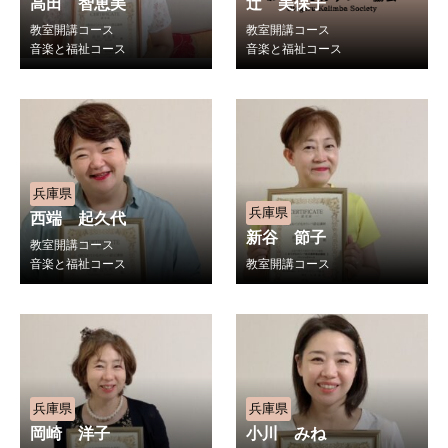
高田 智恵美
辻 美保子
教室開講コース
教室開講コース
音楽と福祉コース
音楽と福祉コース
兵庫県
兵庫県
西端 起久代
新谷 節子
教室開講コース
音楽と福祉コース
教室開講コース
兵庫県
兵庫県
岡崎 洋子
小川 みね