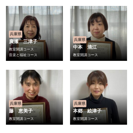
兵庫県
兵庫県
廣瀬 三津子
中本 清江
教室開講コース
音楽と福祉コース
教室開講コース
兵庫県
兵庫県
藤 恵美子
本郷 絵津子
教室開講コース
教室開講コース