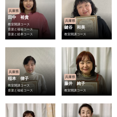
兵庫県
田中 裕貴
兵庫県
教室開講コース
鍵谷 和美
音楽と福祉コース
音楽と絵本コース
教室開講コース
兵庫県
兵庫県
稲本 律子
藤井 純子
教室開講コース
音楽と福祉コース
教室開講コース