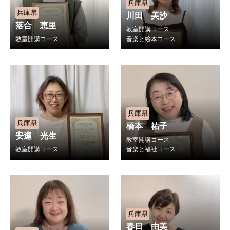
兵庫県
兵庫県
川田 美沙
落合 恵里
教室開講コース
教室開講コース
音楽と絵本コース
兵庫県
兵庫県
橋本 祐子
安達 光生
教室開講コース
教室開講コース
音楽と福祉コース
兵庫県
春日 由美