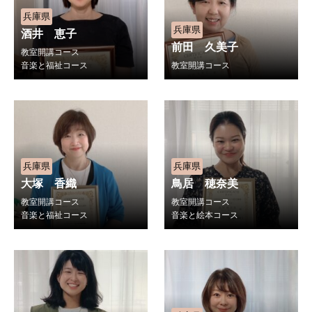
兵庫県
兵庫県
酒井 恵子
前田 久美子
教室開講コース
音楽と福祉コース
教室開講コース
兵庫県
兵庫県
大塚 香織
鳥居 穂奈美
教室開講コース
教室開講コース
音楽と福祉コース
音楽と絵本コース