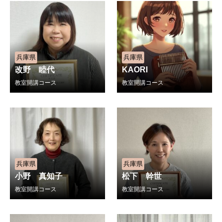
兵庫県
兵庫県
改野 睦代
KAORI
教室開講コース
教室開講コース
兵庫県
兵庫県
小野 真知子
松下 幹世
教室開講コース
教室開講コース