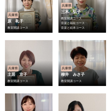
兵庫県
三木 弘子
兵庫県
教室開講コース
原 礼子
音楽と福祉コース
教室開講コース
音楽と絵本コース
兵庫県
兵庫県
土居 京子
柳井 みさ子
教室開講コース
教室開講コース