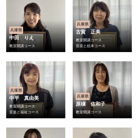
兵庫県
兵庫県
古賀 正美
中田 りえ
教室開講コース
教室開講コース
音楽と絵本コース
兵庫県
兵庫県
中平 真由美
原槇 佐和子
教室開講コース
音楽と福祉コース
教室開講コース