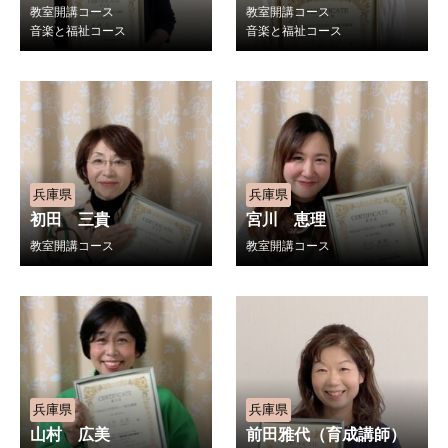
教室開講コース
教室開講コース
音楽と福祉コース
音楽と福祉コース
兵庫県
兵庫県
初田 三貴
宮川 恵理
教室開講コース
教室開講コース
兵庫県
兵庫県
山村 広美
前田雅代（育成講師）