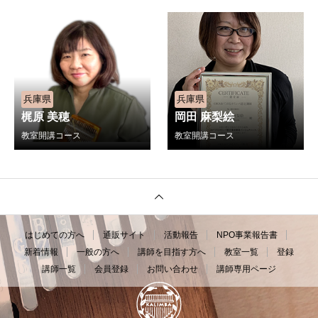
兵庫県
兵庫県
梶原 美穂
岡田 麻梨絵
教室開講コース
教室開講コース
はじめての方へ
通販サイト
活動報告
NPO事業報告書
新着情報
一般の方へ
講師を目指す方へ
教室一覧
登録
講師一覧
会員登録
お問い合わせ
講師専用ページ