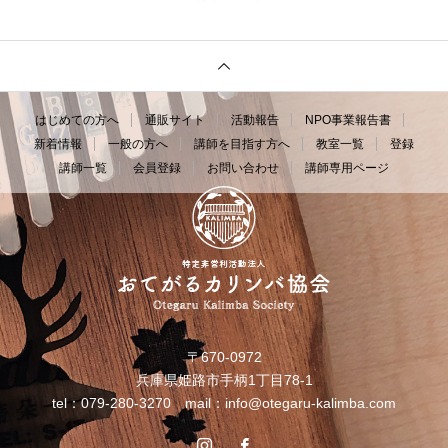
はじめての方へ
通販サイト
活動報告
NPO事業報告書
新着情報
一般の方へ
講師を目指す方へ
教室一覧
登録
講師一覧
会員登録
お問い合わせ
講師専用ページ
〒670-0972
兵庫県姫路市手柄1丁目78-1
tel：079-280-3270 mail：
info@otegaru-kalimba.com