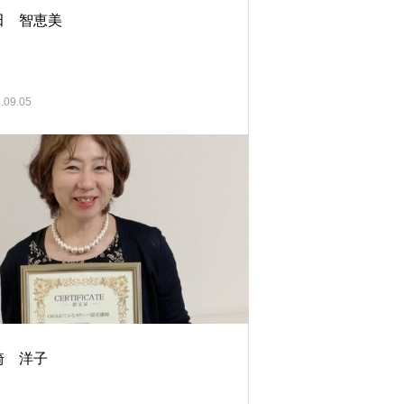
田 智恵美
.09.05
崎 洋子