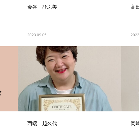
金谷 ひふ美
高
2023.09.05
2023
西端 起久代
岡