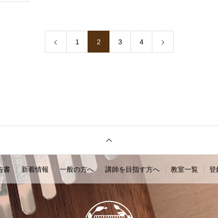
1
2
3
4
告書
新着情報
一般の方へ
講師を目指す方へ
教室一覧
登