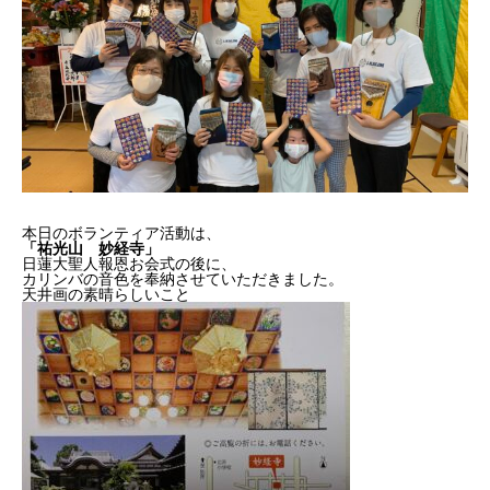
本日のボランティア活動は、
「祐光山 妙経寺」
日蓮大聖人報恩お会式の後に、
カリンバの音色を奉納させていただきました。
天井画の素晴らしいこと