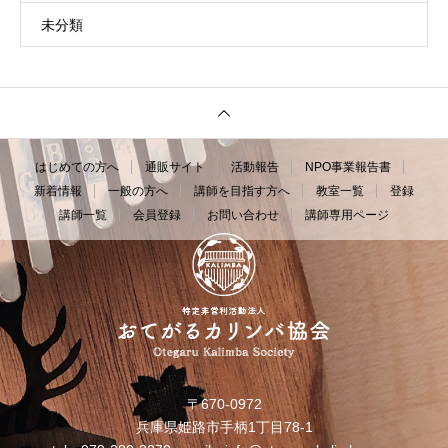
未分類
はじめての方へ
通販サイト
活動報告
NPO事業報告書
新着情報
一般の方へ
講師を目指す方へ
教室一覧
登録
講師一覧
会員登録
お問い合わせ
講師専用ページ
〒670-0972
兵庫県姫路市手柄1丁目78-1