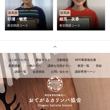
群馬県
群馬県
杉浦 敏恵
細見 友香
教室開講コース
教室開講コース
はじめての方へ
通販サイト
活動報告
NPO事業報告書
新着情報
一般の方へ
講師を目指す方へ
教室一覧
登録
講師一覧
会員登録
お問い合わせ
講師専用ページ