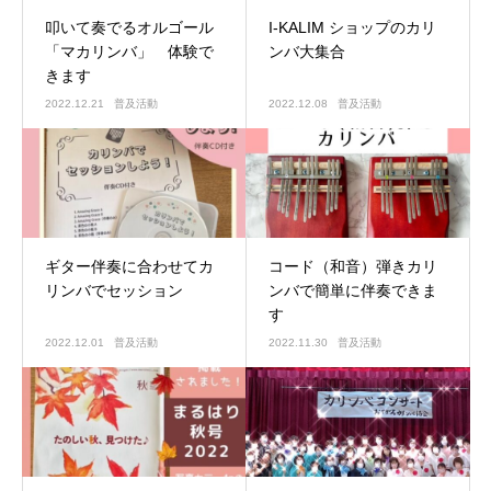
叩いて奏でるオルゴール
I-KALIM ショップのカリ
「マカリンバ」 体験で
ンバ大集合
きます
2022.12.21
普及活動
2022.12.08
普及活動
ギター伴奏に合わせてカ
コード（和音）弾きカリ
リンバでセッション
ンバで簡単に伴奏できま
す
2022.12.01
普及活動
2022.11.30
普及活動