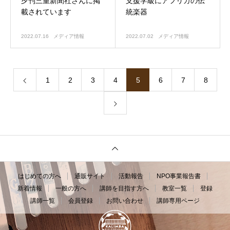
夕刊三重新聞社さんに掲
支援学級にアフリカの伝
載されています
統楽器
2022.07.16
メディア情報
2022.07.02
メディア情報
1
2
3
4
5
6
7
8
はじめての方へ
通販サイト
活動報告
NPO事業報告書
新着情報
一般の方へ
講師を目指す方へ
教室一覧
登録
講師一覧
会員登録
お問い合わせ
講師専用ページ